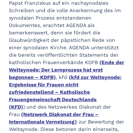
Papst Franziskus auf ein nachsynodales
Schreiben und die volle Anerkennung des im
synodalen Prozess entstandenen
Dokumentes, erachtet AGENDA als
bemerkenswert, denn sie fördert die
Glaubwürdigkeit der päpstlichen Rede von
einer synodalen Kirche. AGENDA unterstützt
die bereits veröffentlichten Statements der
katholischen Frauenverbände KDFB
(Ende der
Weltsynode: Der Lernprozess hat erst
begonnen – KDFB)
, kfd
(kfd zur Weltsynode:
Ergebnisse für Frauen nicht
zufriedenstellend – Katholische
Frauengemeinschaft Deutschlands
(KFD)
)
und des Netzwerkes Diakonat der
Frau
(Netzwerk Diakonat der Frau –
Internationale Vernetzung)
zur Bewertung der
Weltsynode. Diese betonen darin einerseits,